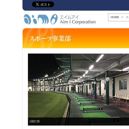
HOME
ス
1階打席