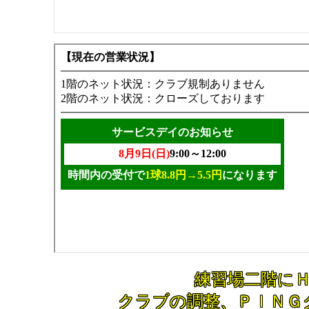
練習場二階にＨ
クラブの調整、ＰＩＮＧ